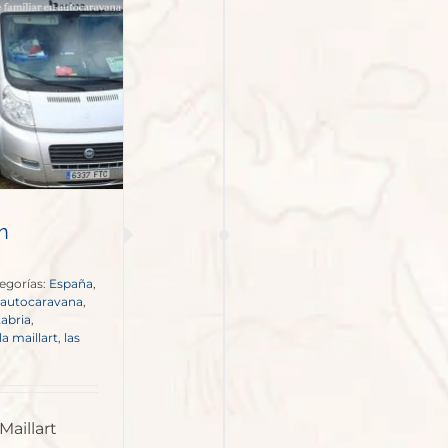
n
egorías:
España
,
autocaravana
,
tabria
,
la maillart
,
las
Maillart