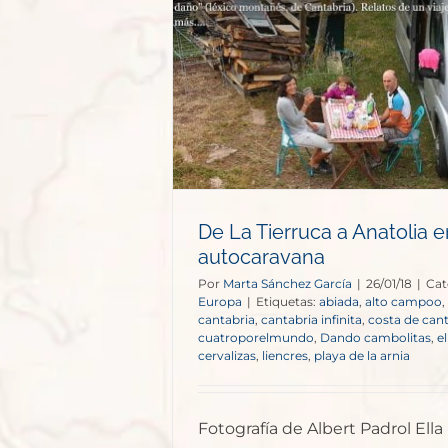
 Anatolia en
vana
opa
De La Tierruca a Anatolia e
autocaravana
Por
Marta Sánchez García
|
26/01/18
|
Cat
Europa
|
Etiquetas:
abiada
,
alto campoo
,
cantabria
,
cantabria infinita
,
costa de can
cuatroporelmundo
,
Dando cambolitas
,
el
cervalizas
,
liencres
,
playa de la arnia
Fotografía de Albert Padrol Ella 