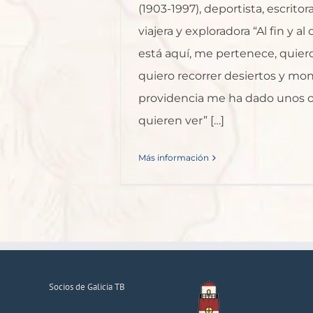
(1903-1997), deportista, escritor
viajera y exploradora “Al fin y al 
está aquí, me pertenece, quiero
quiero recorrer desiertos y mo
providencia me ha dado unos o
quieren ver” […]
Más información
Socios de Galicia TB