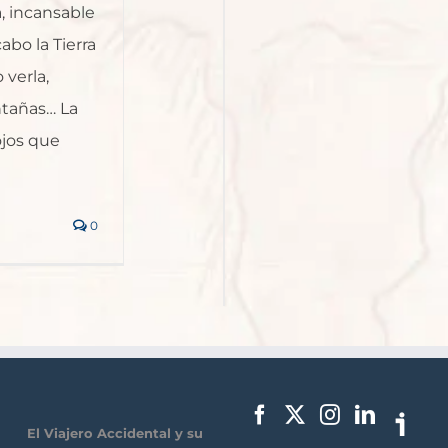
a, incansable
cabo la Tierra
 verla,
ntañas… La
jos que
0
El Viajero Accidental y su