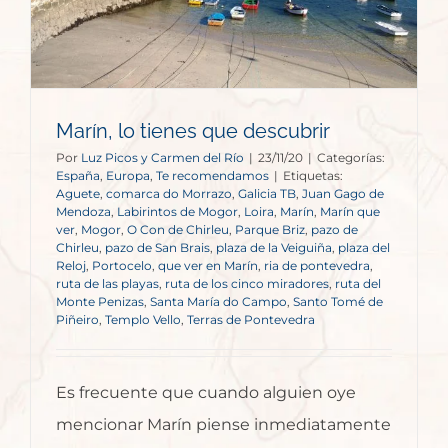
Marín, lo tienes que descubrir
Por
Luz Picos y Carmen del Río
|
23/11/20
|
Categorías:
España
,
Europa
,
Te recomendamos
|
Etiquetas:
Aguete
,
comarca do Morrazo
,
Galicia TB
,
Juan Gago de
Mendoza
,
Labirintos de Mogor
,
Loira
,
Marín
,
Marín que
ver
,
Mogor
,
O Con de Chirleu
,
Parque Briz
,
pazo de
Chirleu
,
pazo de San Brais
,
plaza de la Veiguiña
,
plaza del
Reloj
,
Portocelo
,
que ver en Marín
,
ria de pontevedra
,
ruta de las playas
,
ruta de los cinco miradores
,
ruta del
Monte Penizas
,
Santa María do Campo
,
Santo Tomé de
Piñeiro
,
Templo Vello
,
Terras de Pontevedra
Es frecuente que cuando alguien oye
mencionar Marín piense inmediatamente