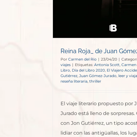
Reina Roja_ de Juan Góme
Por
Carmen del Rio
|
23/04/20
|
Categor
viajes
|
Etiquetas:
Antonia Scott
,
Carmen 
Libro
,
Día del Libro 2020
,
El Viajero Accide
Gutiérrez
,
Juan Gómez-Jurado
,
leer y viaj
reseña literaria
,
thriller
El viaje literario propuesto po
Jurado está lleno de sorpresas
con Jon Gutiérrez, un tipo aco
lidiar con las antigüallas, los l