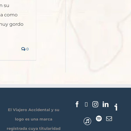
on su
ja como
 muy gordo
0
El Viajero Accidental y su
logo es una marca
registrada cuya titularidad