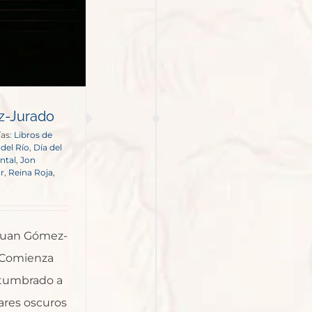
z-Jurado
ías:
Libros de
del Río
,
Día del
ntal
,
Jon
ar
,
Reina Roja
,
r Juan Gómez-
. Comienza
stumbrado a
ugares oscuros