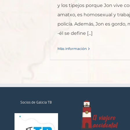
y los tipejos porque Jon vive c
amatxo, es homosexual y traba
policía. Además, Jon es gordo,
-él se define [...]
Más información
Socios de Galicia TB