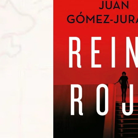
Juan Gómez-
o
ajes