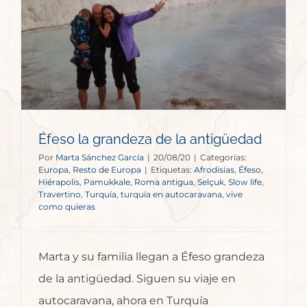
Éfeso la grandeza de la antigüedad
Por
Marta Sánchez García
|
20/08/20
|
Categorías:
Europa
,
Resto de Europa
|
Etiquetas:
Afrodisias
,
Éfeso
,
Hiérapolis
,
Pamukkale
,
Roma antigua
,
Selçuk
,
Slow life
,
Travertino
,
Turquía
,
turquía en autocaravana
,
vive
como quieras
Marta y su familia llegan a Éfeso grandeza
de la antigüedad. Siguen su viaje en
autocaravana, ahora en Turquía