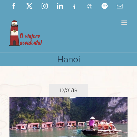
Saltar
Facebook
X
Instagram
LinkedIn
Ivoox
ITunes
Spotify
Corre
elect
al
contenido
Hanoi
12/01/18