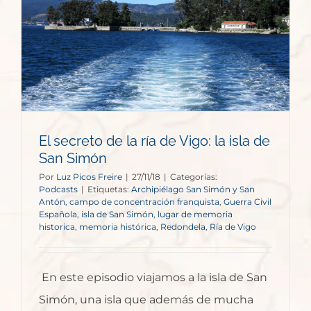
El secreto de la ría de Vigo: la isla de
San Simón
Por
Luz Picos Freire
|
27/11/18
|
Categorías:
Podcasts
|
Etiquetas:
Archipiélago San Simón y San
Antón
,
campo de concentración franquista
,
Guerra Civil
Española
,
isla de San Simón
,
lugar de memoria
historica
,
memoria histórica
,
Redondela
,
Ría de Vigo
En este episodio viajamos a la isla de San
Simón, una isla que además de mucha