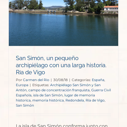
San Simón, un pequeño
archipiélago con una larga historia.
Ría de Vigo
Por
Carmen del Rio
|
30/08/18
|
Categorías:
España
,
Europa
|
Etiquetas:
Archipiélago San Simón y San
Antón
,
campo de concentración franquista
,
Guerra Civil
Española
,
isla de San Simón
,
lugar de memoria
historica
,
memoria histórica
,
Redondela
,
Ría de Vigo
,
San Simón
La isla de San Simón conforma junto con