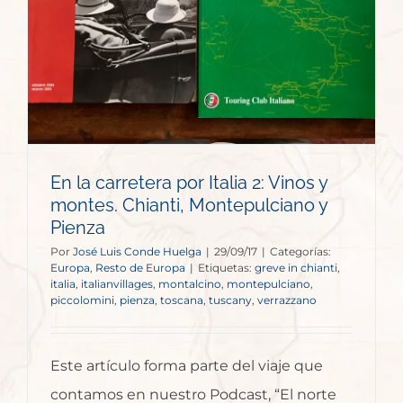
En la carretera por Italia 2: Vinos y
montes. Chianti, Montepulciano y
Pienza
Por
José Luis Conde Huelga
|
29/09/17
|
Categorías:
Europa
,
Resto de Europa
|
Etiquetas:
greve in chianti
,
italia
,
italianvillages
,
montalcino
,
montepulciano
,
piccolomini
,
pienza
,
toscana
,
tuscany
,
verrazzano
Este artículo forma parte del viaje que
contamos en nuestro Podcast, “El norte