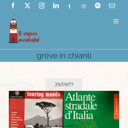
Saltar
Facebook
X
Instagram
LinkedIn
Ivoox
ITunes
Spotify
Corre
elect
al
contenido
greve in chianti
29/09/17