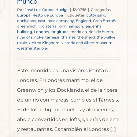
mundo
Por
José Luis Conde Huelga
|
12/07/18
|
Categorías:
Europa
,
Resto de Europa
|
Etiquetas:
cutty sark
,
docklands
,
east india company
,
England
,
Gran Bretaña
,
greenwich
,
Inglaterra
,
john harrison
,
leadenhall
building
,
Londres
,
longitude
,
meridian
,
rios de humo
,
river of smoke
,
támesis
,
thames
,
the shard
,
the walkie
talkie
,
United Kingdom
,
victoria and albert museum
,
westminster pier
Este recorrido es una visión distinta de
Londres. El Londres marítimo, el de
Greenwich y los Docklands, el de la ribera
de un río con mareas, como es el Támesis.
El de los antiguos muelles y almacenes,
ahora convertidos en lofts, galerías de arte
y restaurantes. Es también el Londres [...]