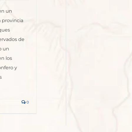
en un
 provincia
sques
servados de
o un
en los
nfero y
s
0