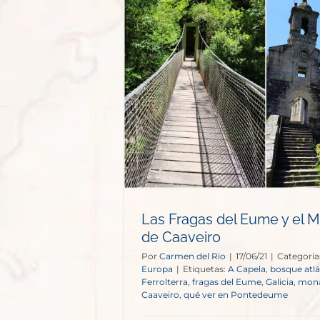
 Eume y el
 Caaveiro
opa
Las Fragas del Eume y el 
de Caaveiro
Por
Carmen del Rio
|
17/06/21
|
Categoría
Europa
|
Etiquetas:
A Capela
,
bosque atlá
Ferrolterra
,
fragas del Eume
,
Galicia
,
mona
Caaveiro
,
qué ver en Pontedeume