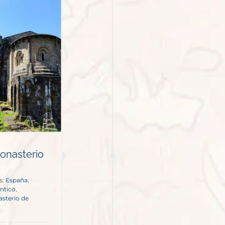
Monasterio
s:
España
,
ntico
,
sterio de