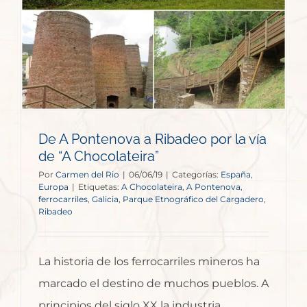
De A Pontenova a Ribadeo por la vía
de “A Chocolateira”
Por
Carmen del Rio
|
06/06/19
|
Categorías:
España
,
Europa
|
Etiquetas:
A Chocolateira
,
A Pontenova
,
ferrocarriles
,
Galicia
,
Parque Etnográfico del Cargadero
,
Ribadeo
La historia de los ferrocarriles mineros ha
marcado el destino de muchos pueblos. A
principios del siglo XX la industria