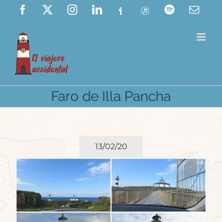
Saltar
Facebook
X
Instagram
LinkedIn
Ivoox
ITunes
Spotify
Corre
elect
al
contenido
Faro de Illa Pancha
13/02/20