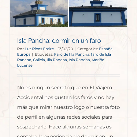
Isla Pancha: dormir en un faro
Por
Luz Picos Freire
|
13/02/20
|
Categorías:
España
,
Europa
|
Etiquetas:
Faro de Illa Pancha
,
faro de Isla
Pancha
,
Galicia
,
Illa Pancha
,
Isla Pancha
,
Mariña
Lucense
No es ningún secreto que en El Viajero
Accidental nos gustan los faros y no hay
más que mirar nuestro logo o nuestra foto
de perfil en algunas redes sociales para
sospecharlo. Hace algunas semanas os
contaba la experiencia de dormir en un