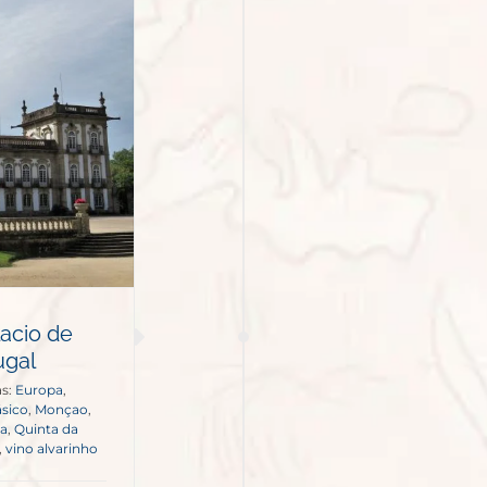
lacio de
ugal
as:
Europa
,
ásico
,
Monçao
,
ra
,
Quinta da
,
vino alvarinho