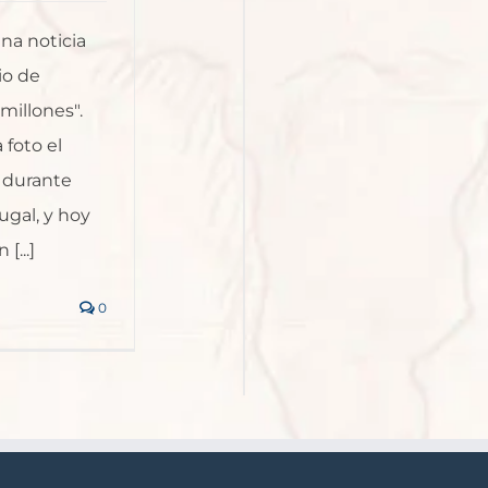
na noticia
io de
 millones".
foto el
í durante
ugal, y hoy
[...]
0