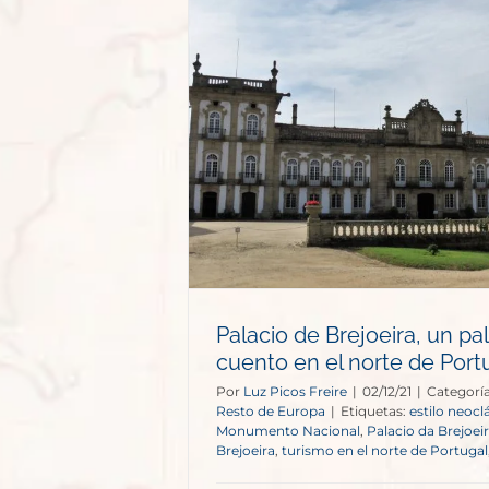
ra, un palacio
l norte de
al
e Europa
Palacio de Brejoeira, un pa
cuento en el norte de Port
Por
Luz Picos Freire
|
02/12/21
|
Categorí
Resto de Europa
|
Etiquetas:
estilo neocl
Monumento Nacional
,
Palacio da Brejoei
Brejoeira
,
turismo en el norte de Portugal