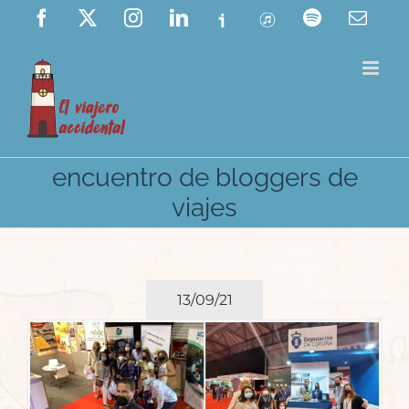
Saltar
Facebook
X
Instagram
LinkedIn
Ivoox
ITunes
Spotify
Corre
elect
al
contenido
encuentro de bloggers de
viajes
13/09/21