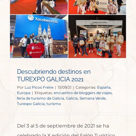
Descubriendo destinos en
TUREXPO GALICIA 2021
Por
Luz Picos Freire
|
13/09/21
|
Categorías:
España
,
Europa
|
Etiquetas:
encuentro de bloggers de viajes
,
feria de turismo de Galicia
,
Galicia
,
Semana Verde
,
Turexpo Galicia
,
turismo
Del 3 al 5 de septiembre de 2021 se ha
celebrado la X edición del Salón Turístico