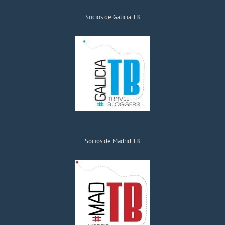
el
Socios de Galicia TB
Angliru
¿por
qué
hacemos
cosas
así?
Socios de Madrid TB