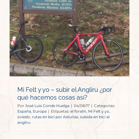
Mi Felt y yo – subir el Angliru ¿por
qué hacemos cosas así?
Por
José Luis Conde Huelga
|
04/08/17
|
Categorías:
España
,
Europa
|
Etiquetas:
el foralín
,
Mi Felt y yo
,
oviedo
,
rutas en bici por Asturias
,
subida en bici al
angliru