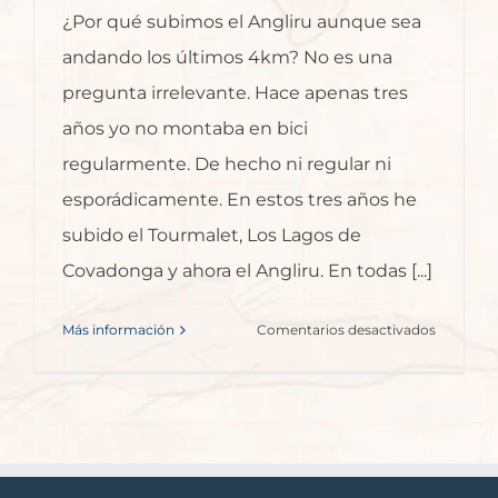
¿Por qué subimos el Angliru aunque sea
andando los últimos 4km? No es una
pregunta irrelevante. Hace apenas tres
años yo no montaba en bici
regularmente. De hecho ni regular ni
esporádicamente. En estos tres años he
subido el Tourmalet, Los Lagos de
Covadonga y ahora el Angliru. En todas [...]
en
Más información
Comentarios desactivados
Mi
Felt
y
yo
–
subir