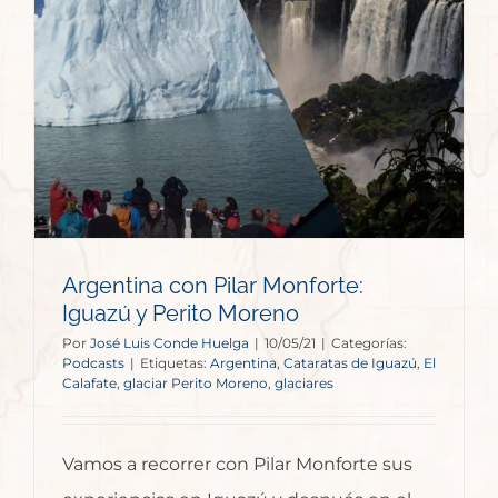
Argentina con Pilar Monforte:
Iguazú y Perito Moreno
Por
José Luis Conde Huelga
|
10/05/21
|
Categorías:
Podcasts
|
Etiquetas:
Argentina
,
Cataratas de Iguazú
,
El
Calafate
,
glaciar Perito Moreno
,
glaciares
Vamos a recorrer con Pilar Monforte sus