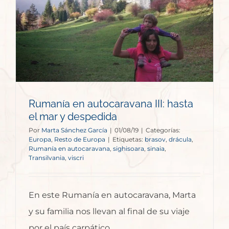
Rumanía en autocaravana III: hasta
el mar y despedida
Por
Marta Sánchez García
|
01/08/19
|
Categorías:
Europa
,
Resto de Europa
|
Etiquetas:
brasov
,
drácula
,
Rumanía en autocaravana
,
sighisoara
,
sinaia
,
Transilvania
,
viscri
En este Rumanía en autocaravana, Marta
y su familia nos llevan al final de su viaje
por el país carpático.