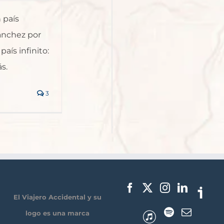
 país
ánchez por
aís infinito:
ás.
3
El Viajero Accidental y su
logo es una marca