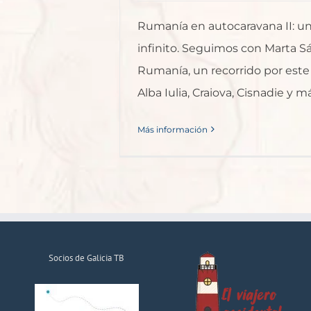
Rumanía en autocaravana II: un
infinito. Seguimos con Marta S
Rumanía, un recorrido por este p
Alba Iulia, Craiova, Cisnadie y m
Más información
Socios de Galicia TB