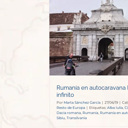
ravana II: un
nito
e Europa
Rumanía en autocaravana II
infinito
Por
Marta Sánchez García
|
27/06/19
|
Cat
Resto de Europa
|
Etiquetas:
Alba Iulia
,
C
Dacia romana
,
Rumanía
,
Rumanía en aut
Sibiu
,
Transilvania