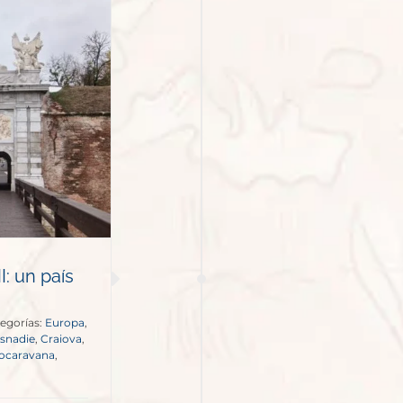
: un país
egorías:
Europa
,
isnadie
,
Craiova
,
ocaravana
,