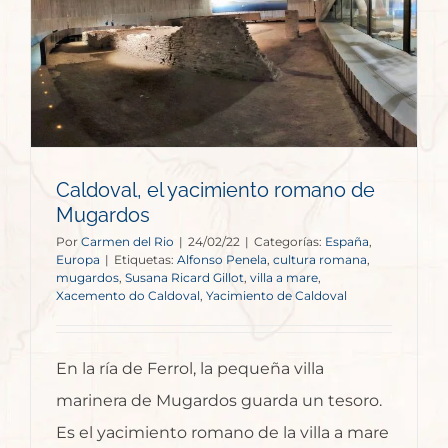
Caldoval, el yacimiento romano de
Mugardos
Por
Carmen del Rio
|
24/02/22
|
Categorías:
España
,
Europa
|
Etiquetas:
Alfonso Penela
,
cultura romana
,
mugardos
,
Susana Ricard Gillot
,
villa a mare
,
Xacemento do Caldoval
,
Yacimiento de Caldoval
En la ría de Ferrol, la pequeña villa
marinera de Mugardos guarda un tesoro.
Es el yacimiento romano de la villa a mare