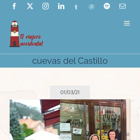
Saltar
Facebook
X
Instagram
LinkedIn
Ivoox
ITunes
Spotify
Corre
elect
al
contenido
cuevas del Castillo
01/03/21