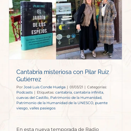
Cantabria misteriosa con Pilar Ruiz
Gutiérrez
Por
José Luis Conde Huelga
|
01/03/21
|
Categorías:
Podcasts
|
Etiquetas:
cantabria
,
cantabria infinita
,
cuevas del Castillo
,
Patrimonio de la Humanidad
,
Patrimonio de la Humanidad de la UNESCO
,
puente
viesgo
,
valles pasiegos
En esta nueva temporada de Radio