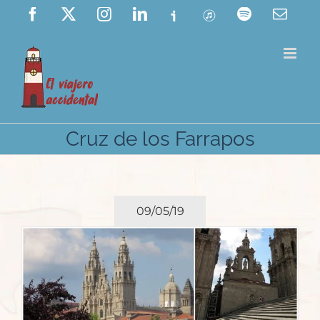
Saltar
Facebook
X
Instagram
LinkedIn
Ivoox
ITunes
Spotify
Corre
elect
al
contenido
Cruz de los Farrapos
09/05/19