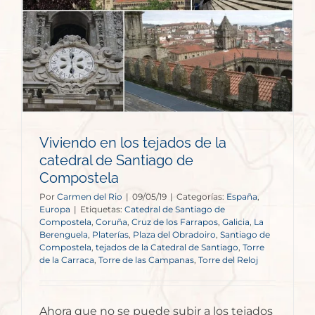
Viviendo en los tejados de la
catedral de Santiago de
Compostela
Por
Carmen del Rio
|
09/05/19
|
Categorías:
España
,
Europa
|
Etiquetas:
Catedral de Santiago de
Compostela
,
Coruña
,
Cruz de los Farrapos
,
Galicia
,
La
Berenguela
,
Platerías
,
Plaza del Obradoiro
,
Santiago de
Compostela
,
tejados de la Catedral de Santiago
,
Torre
de la Carraca
,
Torre de las Campanas
,
Torre del Reloj
Ahora que no se puede subir a los tejados