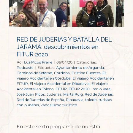
RED DE JUDERIAS Y BATALLA DEL
JARAMA: descubrimientos en
FITUR 2020
Por
Luz Picos Freire
|
06/04/20
|
Categorías:
Podcasts
|
Etiquetas:
Ayuntamiento de Arganda
,
Caminos de Sefarad
,
Córdoba
,
Cristina Fuentes
,
El
Viajero Accidental en Córdoba
,
El Viajero Accidental en
FITUR
,
El Viajero Accidental en Ribadavia
,
El Viajero
Accidental en Toledo
,
FITUR
,
FITUR 2020
,
Irenio Vara
,
José Juan Picos
,
Juderias
,
Marta Puig
,
Red de Juderias
,
Red de Juderias de España
,
Ribadavia
,
toledo
,
turistas
con puñetas
,
vandalismo turístico
En este sexto programa de nuestra