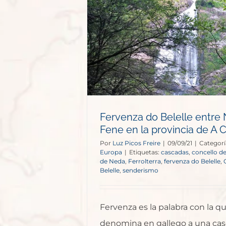
le entre Neda
vincia de A
a
opa
Fervenza do Belelle entre
Fene en la provincia de A 
Por
Luz Picos Freire
|
09/09/21
|
Categorí
Europa
|
Etiquetas:
cascadas
,
concello d
de Neda
,
Ferrolterra
,
fervenza do Belelle
,
Belelle
,
senderismo
Fervenza es la palabra con la q
denomina en gallego a una cas