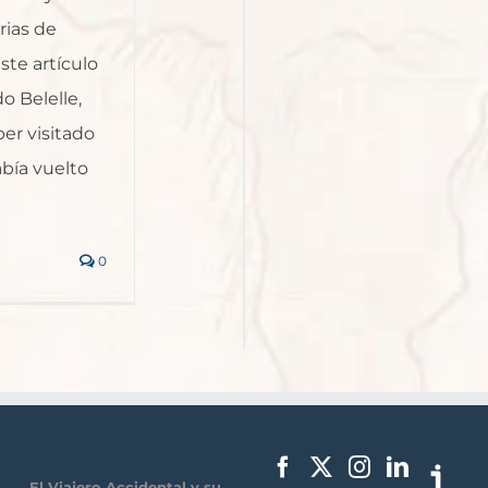
rias de
te artículo
o Belelle,
er visitado
abía vuelto
0
El Viajero Accidental y su