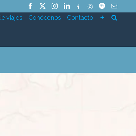
Facebook
X
Instagram
LinkedIn
Ivoox
ITunes
Spotify
Correo
electró
de viajes
Conócenos
Contacto