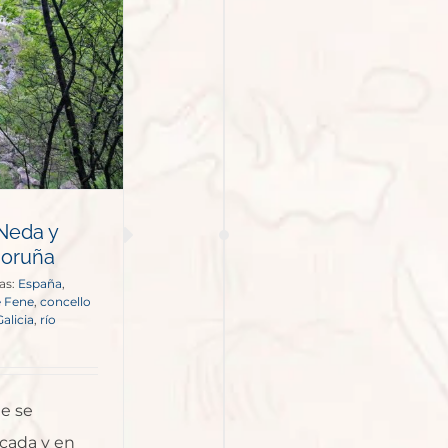
 Neda y
Coruña
as:
España
,
e Fene
,
concello
Galicia
,
río
ue se
cada y en