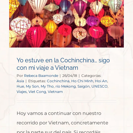
Yo estuve en la Cochinchina… sigo
con mi viaje a Vietnam
Por
Rebeca Baamonde
|
26/04/18
|
Categorías:
Asia
|
Etiquetas:
Cochinchina
,
Ho Chi Minh
,
Hoi An
,
Hue
,
My Son
,
My Tho
,
río Mekong
,
Saigón
,
UNESCO
,
Viajes
,
Viet Cong
,
Vietnam
Hoy vamos a continuar con nuestro
recorrido por Vietnam, concretamente
por la parte sur del país. Si recordáis