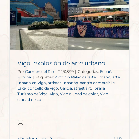
Vigo, explosión de arte urbano
Por
Carmen del Rio
|
22/08/19
|
Categorías:
España
,
Europa
|
Etiquetas:
Antonio Palacios
,
arte urbano
,
arte
urbano en Vigo
,
artistas urbanos
,
centro comercial A
Laxe
,
concello de vigo
,
Galicia
,
street art
,
Toralla
,
Turismo de Vigo
,
Vigo
,
Vigo ciudad de color
,
Vigo
ciudad de cor
[…]
Más información
0