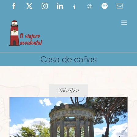
Saltar
Facebook
X
Instagram
LinkedIn
Ivoox
ITunes
Spotify
Corre
elect
al
contenido
Casa de cañas
23/07/20