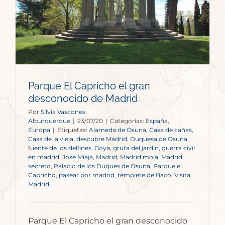
Parque El Capricho el gran
desconocido de Madrid
Por
Silvia Vascones
Alburquerque
|
23/07/20
|
Categorías:
España
,
Europa
|
Etiquetas:
Alameda de Osuna
,
Casa de cañas
,
Casa de la vieja
,
descubre Madrid
,
Duquesa de Osuna
,
fuente de los delfines
,
Goya
,
gruta del jardín
,
guerra civil
en madrid
,
José Miaja
,
Madrid
,
Madrid mola
,
Madrid
secreto
,
Palacio de los Duques de Osuna
,
Parque el
Capricho
,
pasear por madrid
,
templete de Baco
,
Visita
Madrid
Parque El Capricho el gran desconocido