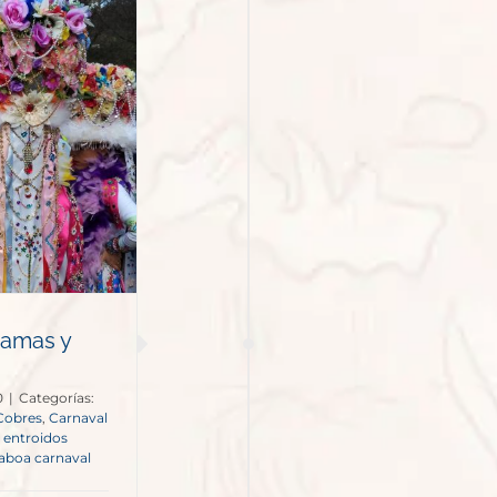
damas y
0
|
Categorías:
Cobres
,
Carnaval
,
entroidos
laboa carnaval