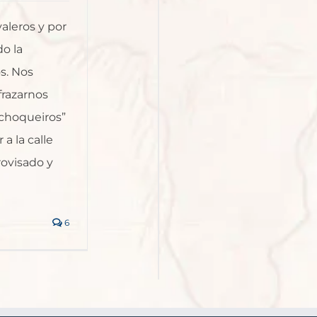
aleros y por
o la
s. Nos
frazarnos
choqueiros”
 a la calle
ovisado y
6