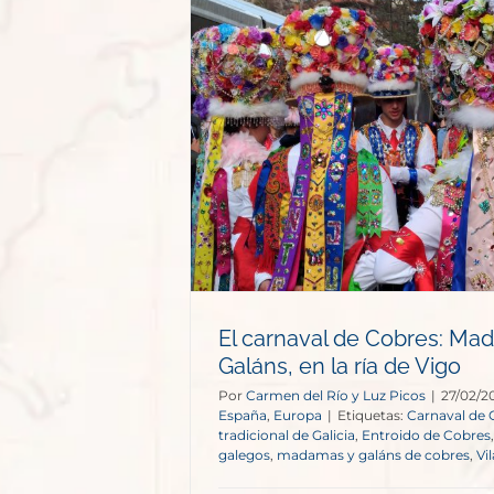
bres: Madamas
ría de Vigo
opa
El carnaval de Cobres: Ma
Galáns, en la ría de Vigo
Por
Carmen del Río y Luz Picos
|
27/02/2
España
,
Europa
|
Etiquetas:
Carnaval de 
tradicional de Galicia
,
Entroido de Cobres
galegos
,
madamas y galáns de cobres
,
Vi