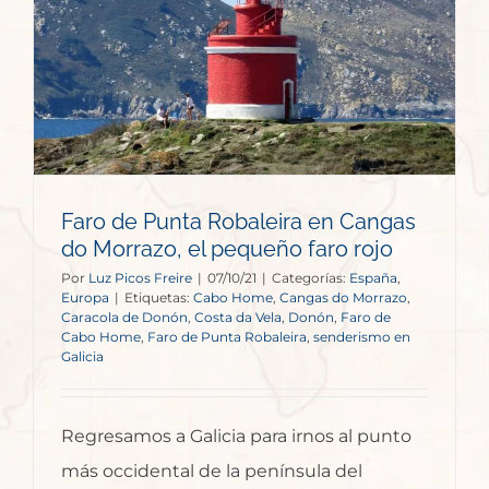
o
Faro de Punta Robaleira en Cangas
do Morrazo, el pequeño faro rojo
Por
Luz Picos Freire
|
07/10/21
|
Categorías:
España
,
Europa
|
Etiquetas:
Cabo Home
,
Cangas do Morrazo
,
Caracola de Donón
,
Costa da Vela
,
Donón
,
Faro de
Cabo Home
,
Faro de Punta Robaleira
,
senderismo en
Galicia
Regresamos a Galicia para irnos al punto
más occidental de la península del