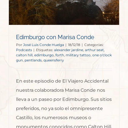
Edimburgo con Marisa Conde
Por
José Luis Conde Huelga
|
18/12/18
|
Categorías:
Podcasts
|
Etiquetas:
alexander jardine
,
arthur seat
,
calton hill
,
edimburgo
,
forth
,
military tattoo
,
one o'clock
gun
,
pentlands
,
queensferry
En este episodio de El Viajero Accidental
nuestra colaboradora Marisa Conde nos
lleva a un paseo por Edimburgo. Sus sitios
preferidos, no ya solo el omnipresente
Castillo, los numerosos museos o
monumentos conocidos como Calton Hill,