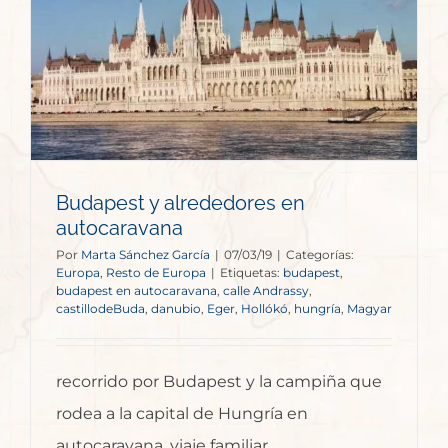
Budapest y alrededores en
autocaravana
Por
Marta Sánchez García
|
07/03/19
|
Categorías:
Europa
,
Resto de Europa
|
Etiquetas:
budapest
,
budapest en autocaravana
,
calle Andrassy
,
castillodeBuda
,
danubio
,
Eger
,
Hollókó
,
hungría
,
Magyar
recorrido por Budapest y la campiña que
rodea a la capital de Hungría en
autocaravana, viaje familiar