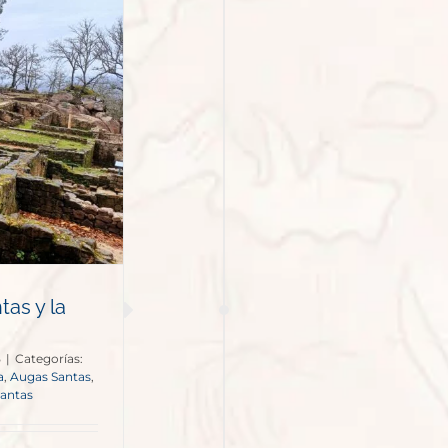
as y la
5
|
Categorías:
a
,
Augas Santas
,
Santas