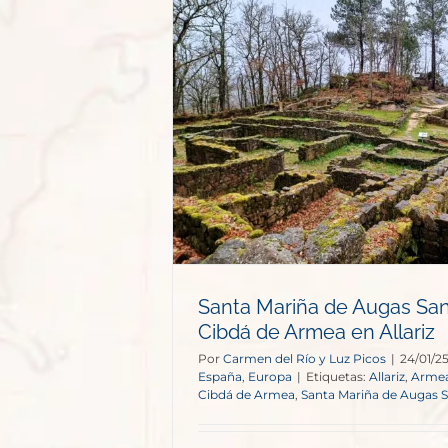
ugas Santas y
a en Allariz
opa
Santa Mariña de Augas Sant
Cibdá de Armea en Allariz
Por
Carmen del Río y Luz Picos
|
24/01/2
España
,
Europa
|
Etiquetas:
Allariz
,
Arme
Cibdá de Armea
,
Santa Mariña de Augas 