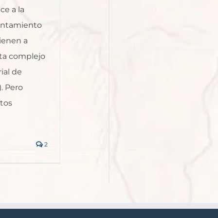
e a la
untamiento
vienen a
lta complejo
ial de
. Pero
ntos
2