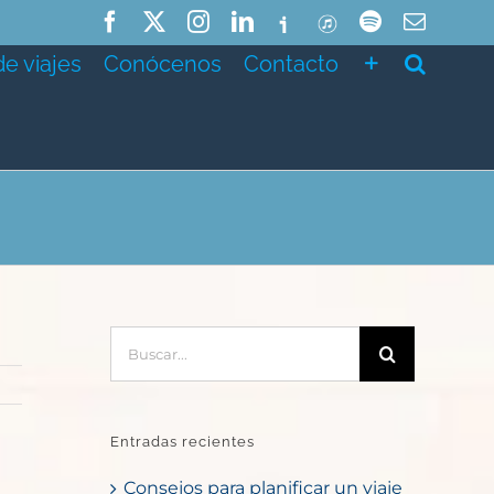
Facebook
X
Instagram
LinkedIn
Ivoox
ITunes
Spotify
Correo
electró
de viajes
Conócenos
Contacto
Buscar:
Entradas recientes
Consejos para planificar un viaje