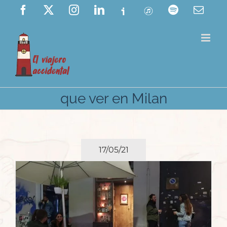
Saltar
Facebook
X
Instagram
LinkedIn
Ivoox
ITunes
Spotify
Corre
elect
al
contenido
que ver en Milan
17/05/21