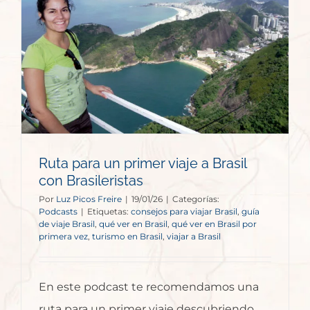
Ruta para un primer viaje a Brasil
con Brasileristas
Por
Luz Picos Freire
|
19/01/26
|
Categorías:
Podcasts
|
Etiquetas:
consejos para viajar Brasil
,
guía
de viaje Brasil
,
qué ver en Brasil
,
qué ver en Brasil por
primera vez
,
turismo en Brasil
,
viajar a Brasil
En este podcast te recomendamos una
ruta para un primer viaje descubriendo