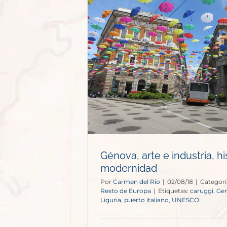
stria, historia
idad
e Europa
Génova, arte e industria, hi
modernidad
Por
Carmen del Rio
|
02/08/18
|
Categorí
Resto de Europa
|
Etiquetas:
caruggi
,
Ge
Liguria
,
puerto italiano
,
UNESCO