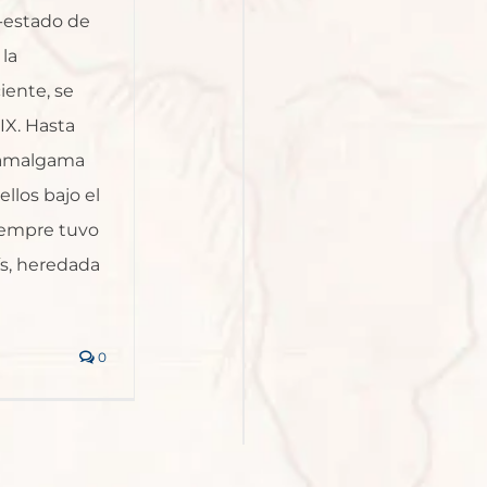
-estado de
la
iente, se
IX. Hasta
a amalgama
llos bajo el
siempre tuvo
ís, heredada
0