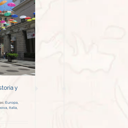
storia y
as:
Europa
,
nova
,
italia
,