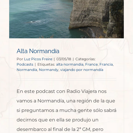
Alta Normandía
Por
Luz Picos Freire
|
03/05/18
|
Categorías:
Podcasts
|
Etiquetas:
alta normandia
,
France
,
Francia
,
Normandía
,
Normandy
,
viajando por normandía
En este podcast con Radio Viajera nos
vamos a Normandía, una región de la que
si preguntamos a mucha gente sólo sabrá
decirnos que en ella se produjo un
desembarco al final de la 2ª GM, pero