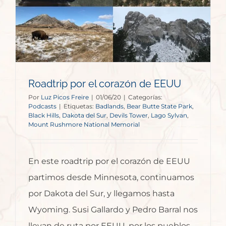
Roadtrip por el corazón de EEUU
Por
Luz Picos Freire
|
01/06/20
|
Categorías:
Podcasts
|
Etiquetas:
Badlands
,
Bear Butte State Park
,
Black Hills
,
Dakota del Sur
,
Devils Tower
,
Lago Sylvan
,
Mount Rushmore National Memorial
En este roadtrip por el corazón de EEUU
partimos desde Minnesota, continuamos
por Dakota del Sur, y llegamos hasta
Wyoming. Susi Gallardo y Pedro Barral nos
llevan de ruta por EEUU, por los pueblos