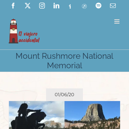
Saltar
Facebook
X
Instagram
LinkedIn
Ivoox
ITunes
Spotify
Corre
elect
al
contenido
Mount Rushmore National
Memorial
01/06/20