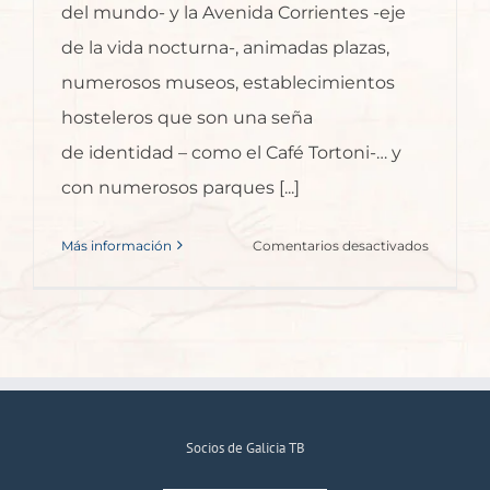
del mundo- y la Avenida Corrientes -eje
de la vida nocturna-, animadas plazas,
numerosos museos, establecimientos
hosteleros que son una seña
de identidad – como el Café Tortoni-… y
con numerosos parques [...]
en
Más información
Comentarios desactivados
El
jardín
japonés
de
Buenos
Aires
cumple
Socios de Galicia TB
50
años