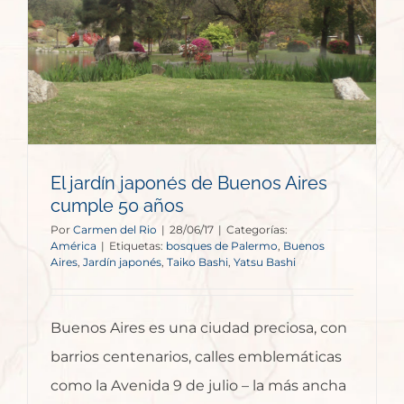
El jardín japonés de Buenos Aires
cumple 50 años
Por
Carmen del Rio
|
28/06/17
|
Categorías:
América
|
Etiquetas:
bosques de Palermo
,
Buenos
Aires
,
Jardín japonés
,
Taiko Bashi
,
Yatsu Bashi
Buenos Aires es una ciudad preciosa, con
barrios centenarios, calles emblemáticas
como la Avenida 9 de julio – la más ancha