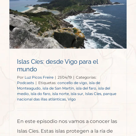
Islas Cíes: desde Vigo para el
mundo
Por
Luz Picos Freire
|
21/04/19
|
Categorías:
Podcasts
|
Etiquetas:
concello de vigo
,
isla de
Monteagudo
,
isla de San Martín
,
isla del faro
,
isla del
medio
,
isla do faro
,
isla norte
,
isla sur
,
Islas Cíes
,
parque
nacional das illas atlánticas
,
Vigo
En este episodio nos vamos a conocer las
Islas Cíes. Estas islas protegen a la ría de