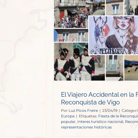
al en la Fiesta
sta de Vigo
opa
El Viajero Accidental en la 
Reconquista de Vigo
Por
Luz Picos Freire
|
23/04/19
|
Categorí
Europa
|
Etiquetas:
Fiesta de la Reconqui
popular
,
Interes turistico nacional
,
Reconq
representaciones históricas