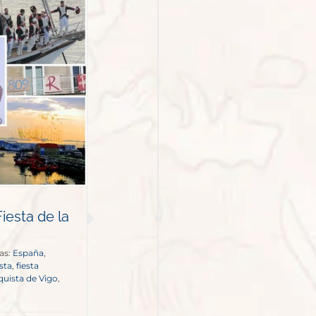
Fiesta de la
as:
España
,
sta
,
fiesta
uista de Vigo
,