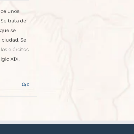
hace unos
 Se trata de
 que se
a ciudad. Se
los ejércitos
iglo XIX,
0