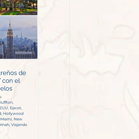
ureños de
 con el
ielos
s:
luffton
,
EEUU
,
Epcot
,
d
,
Hollywood
,
Miami
,
New
annah
,
Viajando