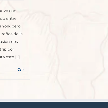
uevo con
ndo entre
a York pero
ureños de la
asión nos
rip por
a este [...]
0