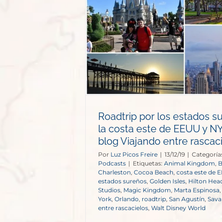
stados sureños
 de EEUU y NY
jando entre
elos
s
Roadtrip por los estados s
la costa este de EEUU y NY
blog Viajando entre rascac
Por
Luz Picos Freire
|
13/12/19
|
Categoría
Podcasts
|
Etiquetas:
Animal Kingdom
,
B
Charleston
,
Cocoa Beach
,
costa este de 
estados sureños
,
Golden Isles
,
Hilton Hea
Studios
,
Magic Kingdom
,
Marta Espinosa
York
,
Orlando
,
roadtrip
,
San Agustín
,
Sav
entre rascacielos
,
Walt Disney World