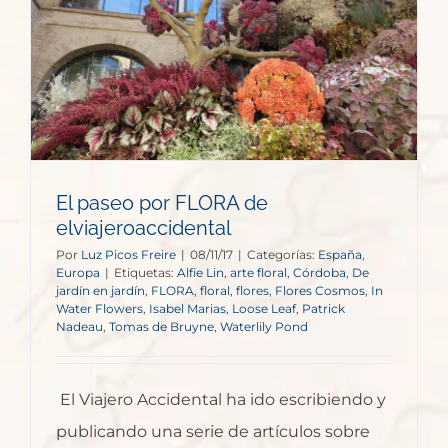
El paseo por FLORA de
elviajeroaccidental
Por
Luz Picos Freire
|
08/11/17
|
Categorías:
España
,
Europa
|
Etiquetas:
Alfie Lin
,
arte floral
,
Córdoba
,
De
jardín en jardín
,
FLORA
,
floral
,
flores
,
Flores Cosmos
,
In
Water Flowers
,
Isabel Marias
,
Loose Leaf
,
Patrick
Nadeau
,
Tomas de Bruyne
,
Waterlily Pond
El Viajero Accidental ha ido escribiendo y
publicando una serie de artículos sobre