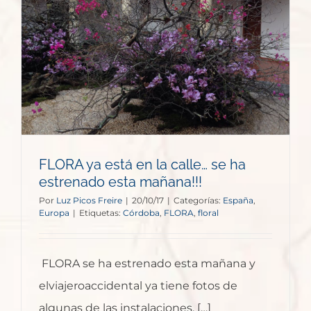
FLORA ya está en la calle… se ha
estrenado esta mañana!!!
Por
Luz Picos Freire
|
20/10/17
|
Categorías:
España
,
Europa
|
Etiquetas:
Córdoba
,
FLORA
,
floral
FLORA se ha estrenado esta mañana y
elviajeroaccidental ya tiene fotos de
algunas de las instalaciones. […]