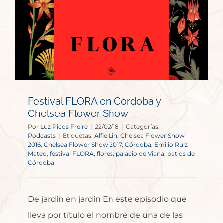
Festival FLORA en Córdoba y
Chelsea Flower Show
Por
Luz Picos Freire
|
22/02/18
|
Categorías:
Podcasts
|
Etiquetas:
Alfie Lin
,
Chelsea Flower Show
2016
,
Chelsea Flower Show 2017
,
Córdoba
,
Emilio Ruiz
Mateo
,
festival FLORA
,
flores
,
palacio de Viana
,
patios de
Córdoba
De jardín en jardín En este episodio que
lleva por título el nombre de una de las