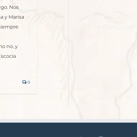
go. Nos
a y Marisa
 siempre
.
o no, y
Escocia
0