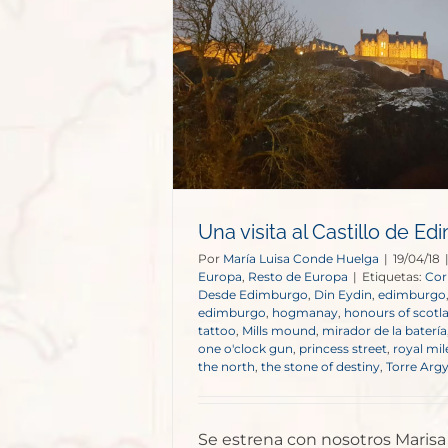
astillo de
rgo
e Europa
Una visita al Castillo de E
Por
María Luisa Conde Huelga
|
19/04/18
Europa
,
Resto de Europa
|
Etiquetas:
Cor
Desde Edimburgo
,
Din Eydin
,
edimburgo
edimburgo
,
hogmanay
,
honours of scotl
tattoo
,
Mills mound
,
mirador de la batería
one o'clock gun
,
princess street
,
royal mil
the north
,
the stone of destiny
,
Torre Argy
Se estrena con nosotros Maris