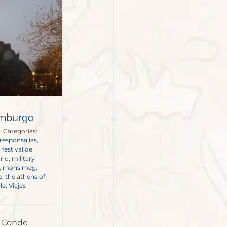
dimburgo
|
Categorías:
responsalías
,
,
festival de
and
,
military
,
mons meg
,
e
,
the athens of
le
,
Viajes
a Conde