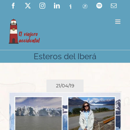
Saltar
Facebook
X
Instagram
LinkedIn
Ivoox
ITunes
Spotify
Corre
elect
al
contenido
Esteros del Iberá
21/04/19