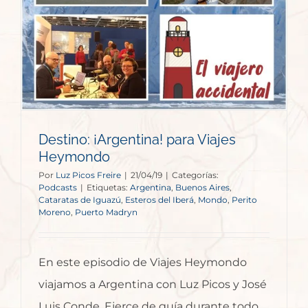
Destino: ¡Argentina! para Viajes
Heymondo
Por
Luz Picos Freire
|
21/04/19
|
Categorías:
Podcasts
|
Etiquetas:
Argentina
,
Buenos Aires
,
Cataratas de Iguazú
,
Esteros del Iberá
,
Mondo
,
Perito
Moreno
,
Puerto Madryn
En este episodio de Viajes Heymondo
viajamos a Argentina con Luz Picos y José
Luis Conde. Ejerce de guía durante todo