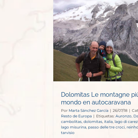
agne più belle
utocaravana
e Europa
Dolomitas Le montagne più
mondo en autocaravana
Por
Marta Sánchez García
|
26/07/18
|
Cat
Resto de Europa
|
Etiquetas:
Auronzo
,
D
cambolitas
,
dolomitas
,
italia
,
lago di care
lago misurina
,
passo delle tre croci
,
reinh
tarvisio