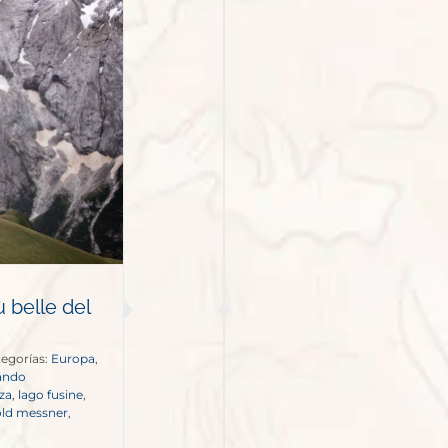
 belle del
egorías:
Europa
,
ando
zza
,
lago fusine
,
old messner
,