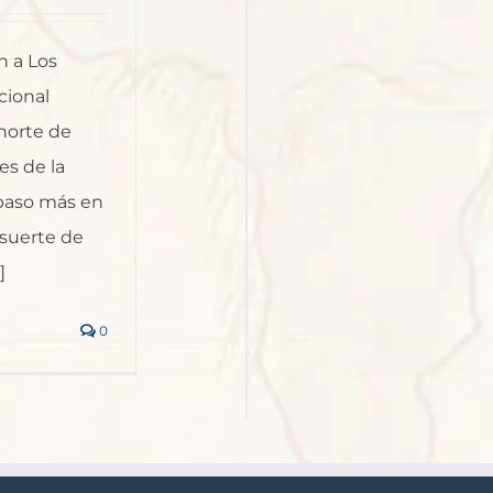
n a Los
cional
norte de
es de la
 paso más en
 suerte de
]
0