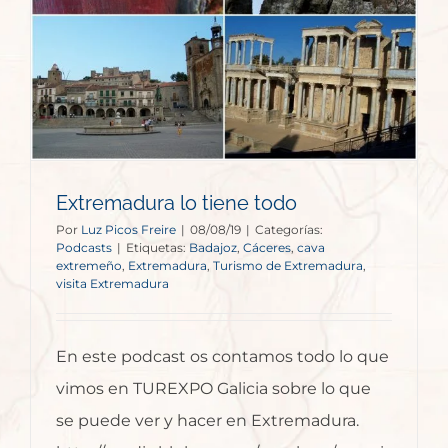
Extremadura lo tiene todo
Por
Luz Picos Freire
|
08/08/19
|
Categorías:
Podcasts
|
Etiquetas:
Badajoz
,
Cáceres
,
cava
extremeño
,
Extremadura
,
Turismo de Extremadura
,
visita Extremadura
En este podcast os contamos todo lo que
vimos en TUREXPO Galicia sobre lo que
se puede ver y hacer en Extremadura.