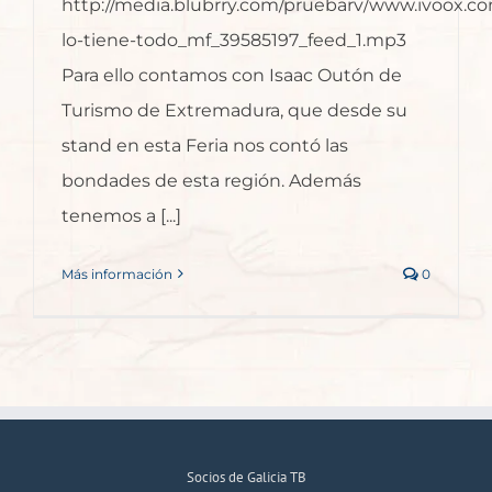
http://media.blubrry.com/pruebarv/www.ivoox.c
lo-tiene-todo_mf_39585197_feed_1.mp3
Para ello contamos con Isaac Outón de
Turismo de Extremadura, que desde su
stand en esta Feria nos contó las
bondades de esta región. Además
tenemos a [...]
Más información
0
Socios de Galicia TB