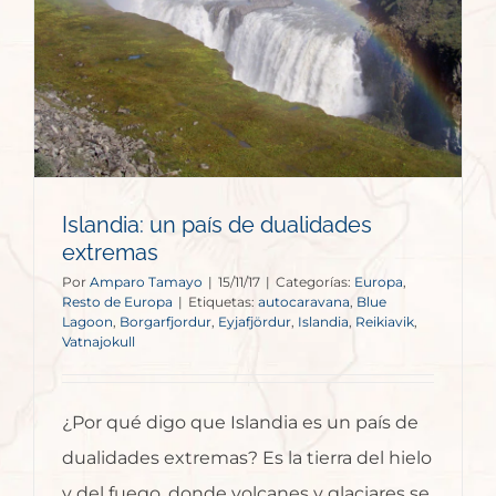
Islandia: un país de dualidades
extremas
Por
Amparo Tamayo
|
15/11/17
|
Categorías:
Europa
,
Resto de Europa
|
Etiquetas:
autocaravana
,
Blue
Lagoon
,
Borgarfjordur
,
Eyjafjördur
,
Islandia
,
Reikiavik
,
Vatnajokull
¿Por qué digo que Islandia es un país de
dualidades extremas? Es la tierra del hielo
y del fuego, donde volcanes y glaciares se