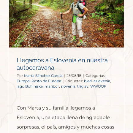
Llegamos a Eslovenia en nuestra
autocaravana
Por
Marta Sánchez García
|
23/08/18
|
Categorías:
Europa
,
Resto de Europa
|
Etiquetas:
bled
,
eslovenia
,
lago Bohinjska
,
maribor
,
slovenia
,
triglav
,
WWOOF
Con Marta y su familia llegamos a
Eslovenia, una etapa llena de agradable
sorpresas, el país, amigos y muchas cosas