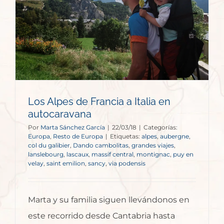
Los Alpes de Francia a Italia en
autocaravana
Por
Marta Sánchez García
|
22/03/18
|
Categorías:
Europa
,
Resto de Europa
|
Etiquetas:
alpes
,
aubergne
,
col du galibier
,
Dando cambolitas
,
grandes viajes
,
lanslebourg
,
lascaux
,
massif central
,
montignac
,
puy en
velay
,
saint emilion
,
sancy
,
via podensis
Marta y su familia siguen llevándonos en
este recorrido desde Cantabria hasta