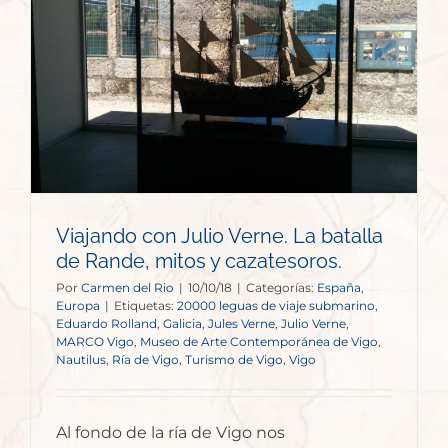
Viajando con Julio Verne. La batalla
de Rande, mitos y cazatesoros.
Por
Carmen del Rio
|
10/10/18
|
Categorías:
España
,
Europa
|
Etiquetas:
20000 leguas de viaje submarino
,
Eduardo Rolland
,
Galicia
,
Jules Verne
,
Julio Verne
,
MARCO Vigo
,
Museo de Arte Contemporánea de Vigo
,
Nautilus
,
Ría de Vigo
,
Turismo de Vigo
,
Vigo
Al fondo de la ría de Vigo nos